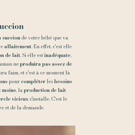
uccion
la
succion
de votre bébé que va
re
allaitement
. En effet, c'est elle
n de lait
. Si elle est
inadéquate
,
 maman ne
produira pas assez de
aura faim, et c'est à ce moment là
ons
pour
compléter
les
besoins
t moins
, la
production de lait
ercle vicieux
s'installe. C'est le
re et
de
la demande.