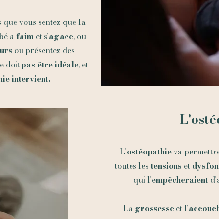
s que vous sentez que la
ébé a
faim
et s'
agace
, ou
eurs
ou présentez des
e doit
pas être idéal
e, et
ie intervient.
L'osté
L'
ostéopathie
va permettr
toutes les
tensions
et
dysfon
qui l'
empêcheraient
d'
La
grossesse
et l'
accouc