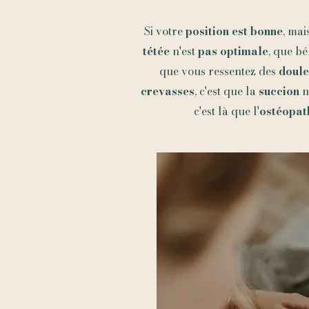
Si votre
position est bonne
, mai
tétée
n'est
pas optimale
, que b
que vous ressentez des
doul
crevasses
, c'est que la
succion
n
c'est là que l'
ostéopath