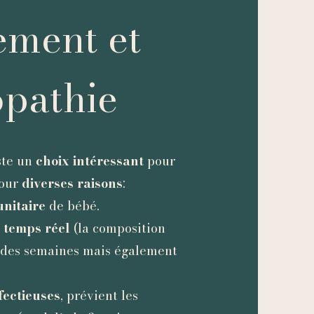
ement et
opathie
ste un
choix
intéressant
pour
pour
diverses raisons
:
nitaire
de bébé.
n
temps réel
(
la composition
l des semaines mais également
fectieuses
, prévient les