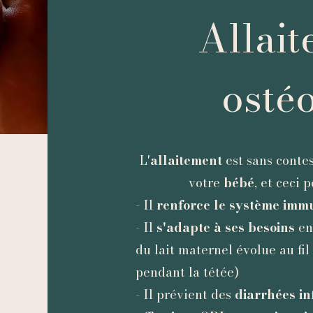
Allait
osté
L'
allaitement
est sans conte
votre
bébé
, et ceci 
- Il
renforce le système immu
- Il
s'adapte à ses besoins
e
du lait maternel évolue au fi
pendant la tétée)
- Il prévient des
diarrhées in