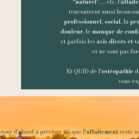
"naturel
", ... etc, l'
allait
rencontrent aussi beauco
professionnel
,
social
, la
pe
douleur
, le
manque de conf
et parfois les
avis divers et v
et ne sont pas f
Et QUID de l'
ostéopathie
da
vous exp
 tout d'abord à préciser ici que l
'allaitement
reste 