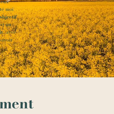
deux
été moi
objectif
est un
it
, avec
savoir
.
eme
nt