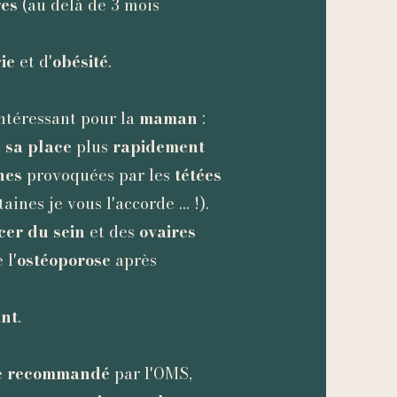
res
(au delà de 3 mois
ie
et d'
obésité
.
ntéressant pour la
maman
:
 sa place
plus
rapidement
nes
provoquées par les
tétées
nes je vous l'accorde ... !).
cer du sein
et des
ovaires
 l'
ostéoporose
après
ant
.
e
recommandé
par l'OMS,