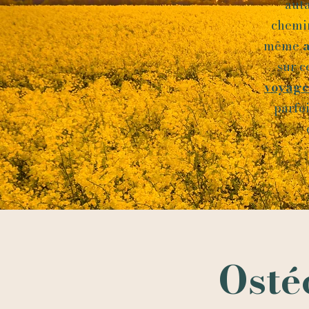
aut
chemi
même
a
sur c
voyage
parfo
Osté