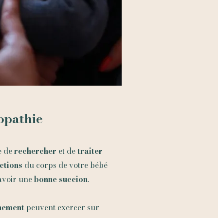
opathie
e de
rechercher
et de
traiter
ctions
du corps de votre bébé
avoir une
bonne succion
.
hement
peuvent exercer sur