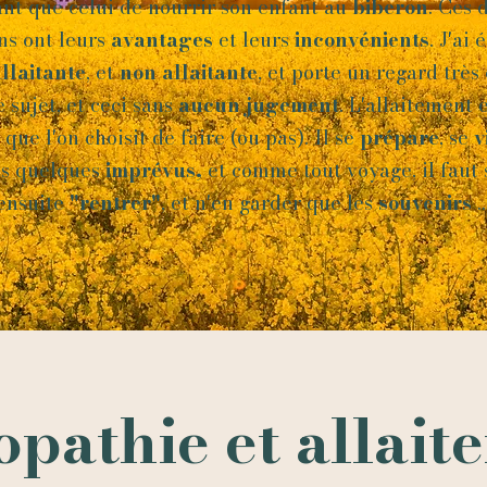
ant que celui de nourrir son enfant au
biberon
. Ces 
ns ont leurs
avantages
et leurs
inconvénients
. J'ai 
llaitante
, et
non allaitante
, et porte un regard très
e sujet, et ceci sans
aucun
jugement
. L'allaitement 
que l'on choisit de faire (ou pas). Il se
prépare
, se
v
is quelques
imprévus,
et comme tout voyage, il faut 
ensuite
"
rentrer"
, et n'en garder que les
souvenirs
..
opathie et allait