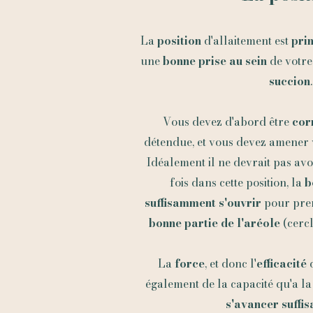
La
position
d'allaitement est
pri
une
bonne prise au sein
de votre
succion
.
Vous devez d'abord être
cor
détendue, et vous devez amener
Idéalement il ne devrait pas avoi
fois dans cette position, la
b
suffisamment s'ouvrir
pour pre
bonne partie de l'aréole
(cerc
La
force
, et donc l'
efficacité
d
également de la capacité qu'a l
s'avancer suffi