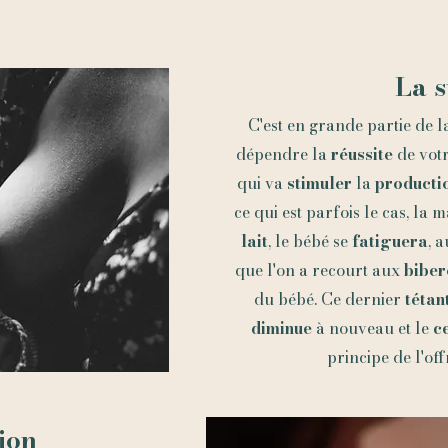
La s
C'est en grande partie de 
dépendre la
réussite
de vot
qui va
stimuler
la
productio
ce qui est parfois le cas, la
lait
, le bébé se
fatiguera
, 
que l'on a recourt aux
biber
du bébé. Ce dernier
tétan
diminue
à nouveau et le
c
principe de l'off
ion