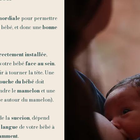
mordiale
pour permettre
 bébé, et donc une
bonne
rectement installée
,
 votre bébé
face au sein
.
r à tourner la tête. Une
ouche du bébé
doit
ndre le
mamelon
et une
le autour du mamelon).
e la
succion
, dépend
a
langue
de votre bébé à
samment
.