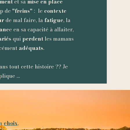
ement
et sa
mise en place
up de
"freins"
: le
contexte
ur
de mal faire, la
fatigue
, la
ianc
e en sa capacité à allaiter,
ariés
qui
perdent
les mamans
orcément
adéquats
.
ns tout cette histoire ?? Je
lique ...
un
choix
,