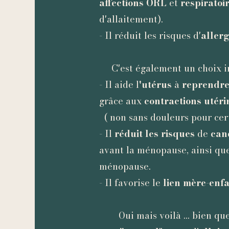
affections ORL
et
respiratoi
d'allaitement).
- Il réduit les risques d'
allerg
C'est également un choix i
- Il aide l
'utérus
à
reprendre
grâce aux
contractions utéri
( non sans douleurs pour certai
- Il
réduit les risques
de
can
avant la ménopause, ainsi que
ménopause.
- Il favorise le
lien mère-enf
Oui mais voilà ... bien qu