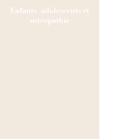
Enfants/adolescents et
ostéopathie
Dès la
naissance
et tout au long
de la
croissance
et du
développement de l’enfant,
l’ostéopathie permet de repérer
et de corrriger les
déséquilibres posturaux
et
fonctionnels
de l’enfant.
Une fois que l’enfant
marche
il
est important de faire des
séances
1 à 2 fois par an.
Ainsi,
les déséquilibres sont vite
repérés et pris en charge.