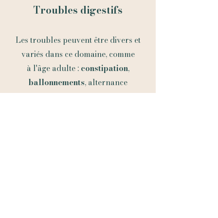
Troubles digestifs
Les troubles peuvent être divers et
variés dans ce domaine, comme
à
l'âge adulte :
constipation
,
ballonnements
, alternance
constipation/diarrhées.
L'
alimentation
joue un rôle crucial
dans ce domaine. Mais l'ostéopathie
peut également intervenir pour
corriger certains
déséquilibres
.
Les
douleurs de règles
chez les
jeunes filles peuvent aussi être
soulagées.